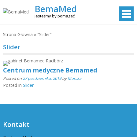
Skip
BemaMed
to
Jesteśmy by pomagać
content
Strona Główna
»
"Slider"
Slider
Centrum medyczne Bemamed
Posted on
27 października, 2019
by
Monika
Posted in
Slider
Kontakt